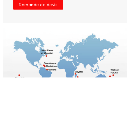
Demande de devis
Le choix du meilleur
rapport Qualité/prix
Toutes marques poids lourds et utilitaires
Origine- 1ère monte - adaptable