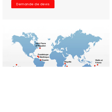
Demande de devis
Le choix du meilleur
rapport Qualité/prix
Toutes marques poids lourds et utilitaires
Origine- 1ère monte - adaptable