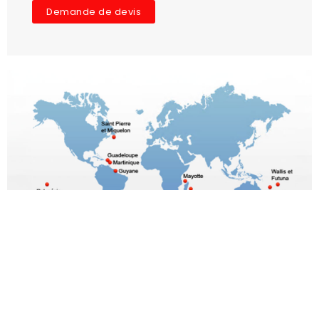
Demande de devis
Le choix du meilleur
rapport Qualité/prix
Toutes marques poids lourds et utilitaires
Origine- 1ère monte - adaptable